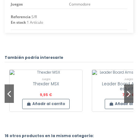
Juegos
Commodore
Referencia
S/R
En stock
1 Artículo
También podría interesarle
Juegos
Juegos
Thexder MSX
Leader Board Am
estuche
9,95 €
7,95 €
Añadir al carrito
Añadir al c
Juegos
Nigel Mansell´s Grand Prix
16 otros productos en la misma categoría:
Juegos