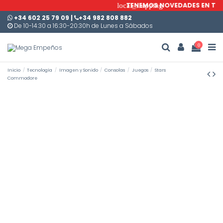
TENEMOS NOVEDADES EN TODA
local_shipping
+34 602 25 79 09
|
+34 982 808 882
De 10-14:30 a 16:30-20:30h de Lunes a Sábados
0
Inicio
Tecnología
Imagen y Sonido
Consolas
Juegos
Stars
Commodore