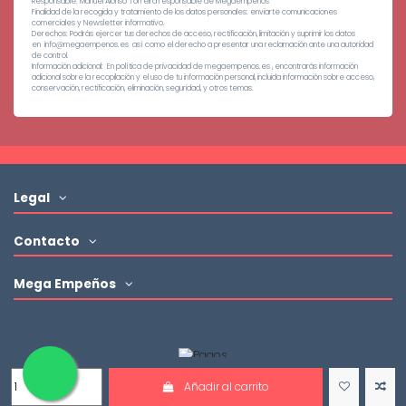
Responsable: Manuel Alonso Torreira responsable de Megaempeños
Finalidad de la recogida y tratamiento de los datos personales: enviarte comunicaciones
comerciales y Newsletter informativo.
Derechos: Podrás ejercer tus derechos de acceso, rectificación, limitación y suprimir los datos
en info@megaempenos.es así como el derecho a presentar una reclamación ante una autoridad
de control.
Información adicional: En política de privacidad de megaempenos.es , encontrarás información
adicional sobre la recopilación y el uso de tu información personal, incluida información sobre acceso,
conservación, rectificación, eliminación, seguridad, y otros temas.
Legal
Contacto
Mega Empeños
Megaempeños
Añadir al carrito