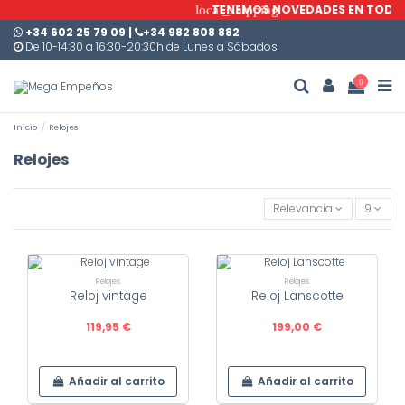
TENEMOS NOVEDADES EN TODAS 
local_shipping
+34 602 25 79 09
|
+34 982 808 882
De 10-14:30 a 16:30-20:30h de Lunes a Sábados
0
Inicio
Relojes
Relojes
Relevancia
9
Relojes
Relojes
Reloj vintage
Reloj Lanscotte
119,95 €
199,00 €
Añadir al carrito
Añadir al carrito