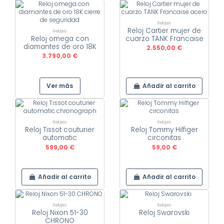
Relojes
Reloj Cartier mujer de
Relojes
Reloj omega con
cuarzo TANK Francaise
diamantes de oro 18K
acero
2.550,00 €
cierre de seguridad
3.790,00 €
Ver más
Añadir al carrito
Relojes
Relojes
Reloj Tissot couturier
Reloj Tommy Hilfiger
automatic
circonitas
chronograph
599,00 €
59,00 €
Añadir al carrito
Añadir al carrito
Relojes
Relojes
Reloj Nixon 51-30
Reloj Swarovski
CHRONO