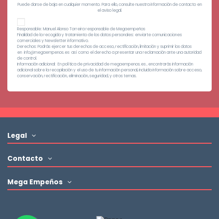
Puede darse de baja en cualquier momento. Para ello, consulte nuestra información de contacto en
el aviso legal.
Responsable: Manuel Alonso Torreira responsable de Megaempeños
Finalidad de la recogida y tratamiento de los datos personales: enviarte comunicaciones
comerciales y Newsletter informativo.
Derechos: Podrás ejercer tus derechos de acceso, rectificación, limitación y suprimir los datos
en info@megaempenos.es así como el derecho a presentar una reclamación ante una autoridad
de control.
Información adicional: En política de privacidad de megaempenos.es , encontrarás información
adicional sobre la recopilación y el uso de tu información personal, incluida información sobre acceso,
conservación, rectificación, eliminación, seguridad, y otros temas.
Legal
Contacto
Mega Empeños