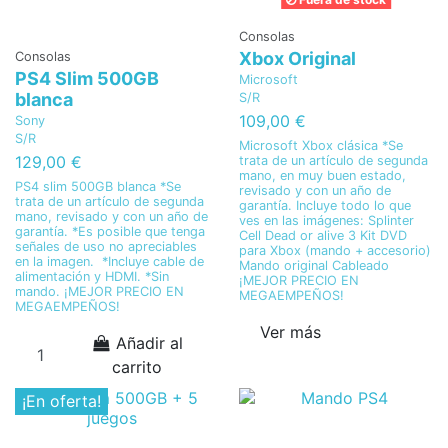
Consolas
Xbox Original
Consolas
PS4 Slim 500GB
Microsoft
blanca
S/R
109,00 €
Sony
S/R
Microsoft Xbox clásica *Se
129,00 €
trata de un artículo de segunda
mano, en muy buen estado,
PS4 slim 500GB blanca *Se
revisado y con un año de
trata de un artículo de segunda
garantía. Incluye todo lo que
mano, revisado y con un año de
ves en las imágenes: Splinter
garantía. *Es posible que tenga
Cell Dead or alive 3 Kit DVD
señales de uso no apreciables
para Xbox (mando + accesorio)
en la imagen. *Incluye cable de
Mando original Cableado
alimentación y HDMI. *Sin
¡MEJOR PRECIO EN
mando. ¡MEJOR PRECIO EN
MEGAEMPEÑOS!
MEGAEMPEÑOS!
Ver más
Añadir al
carrito
¡En oferta!