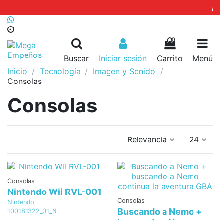
local_shi
+34 602 25 79 09
|
+34 982 808 882
De 10-14:30 a 16:30-20:30h de Lunes a Sábados
0
Buscar
Iniciar sesión
Carrito
Menú
Inicio
Tecnología
Imagen y Sonido
Consolas
Consolas
Relevancia
24
Consolas
Nintendo Wii RVL-001
Consolas
Nintendo
Buscando a Nemo +
100181322_01_N