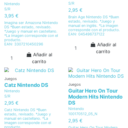
S/R
Nintendo
S/R
2,95 €
3,95 €
Brain Age Nintendo DS *Buen
estado, revisado. *Juego y
Imagina ser Amazona Nintendo
manual en inglés. *La imagen
DS *Buen estado, revisado.
corresponde con el producto.
*Juego y manual en castellano.
EAN: 045496737122
*La imagen corresponde con el
producto.
Añadir al
EAN: 3307210450296
carrito
Añadir al
carrito
Juegos
Catz Nintendo DS
Juegos
Guitar Hero On Tour
Nintendo
Modern Hits Nintendo
S/R
DS
2,95 €
Nintendo
Catz Nintendo DS *Buen
100170512_05_N
estado, revisado. *Juego y
manual en castellano. *La
2,95 €
imagen corresponde con el
producto.
Guitar Hero On Tour Modern