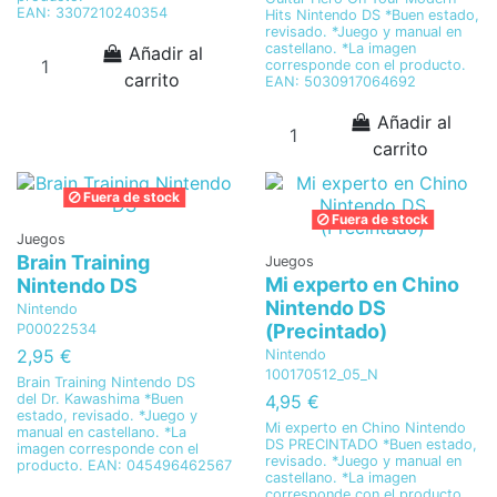
EAN: 3307210240354
Hits Nintendo DS *Buen estado,
revisado. *Juego y manual en
castellano. *La imagen
Añadir al
corresponde con el producto.
carrito
EAN: 5030917064692
Añadir al
carrito
Fuera de stock
Fuera de stock
Juegos
Brain Training
Juegos
Mi experto en Chino
Nintendo DS
Nintendo DS
Nintendo
(Precintado)
P00022534
2,95 €
Nintendo
100170512_05_N
Brain Training Nintendo DS
4,95 €
del Dr. Kawashima *Buen
estado, revisado. *Juego y
Mi experto en Chino Nintendo
manual en castellano. *La
DS PRECINTADO *Buen estado,
imagen corresponde con el
revisado. *Juego y manual en
producto. EAN: 045496462567
castellano. *La imagen
corresponde con el producto.