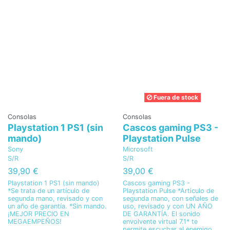
Fuera de stock
Consolas
Consolas
Playstation 1 PS1 (sin
Cascos gaming PS3 -
mando)
Playstation Pulse
Sony
Microsoft
S/R
S/R
39,90 €
39,00 €
Playstation 1 PS1 (sin mando)
Cascos gaming PS3 -
*Se trata de un artículo de
Playstation Pulse *Articulo de
segunda mano, revisado y con
segunda mano, con señales de
un año de garantía. *Sin mando.
uso, revisado y con UN AÑO
¡MEJOR PRECIO EN
DE GARANTÍA. El sonido
MEGAEMPEÑOS!
envolvente virtual 7.1* te
permite escuchar al enemigo