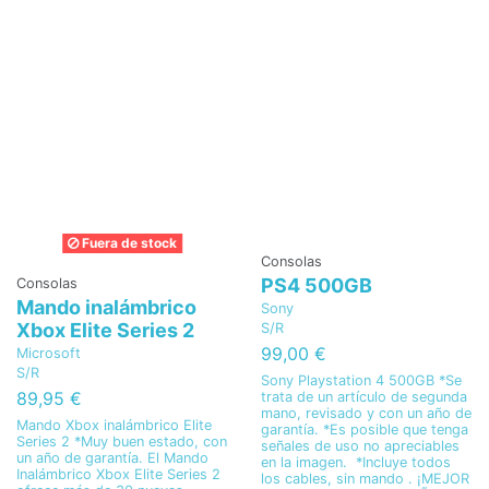
Fuera de stock
Consolas
PS4 500GB
Consolas
Mando inalámbrico
Sony
Xbox Elite Series 2
S/R
99,00 €
Microsoft
S/R
Sony Playstation 4 500GB *Se
89,95 €
trata de un artículo de segunda
mano, revisado y con un año de
Mando Xbox inalámbrico Elite
garantía. *Es posible que tenga
Series 2 *Muy buen estado, con
señales de uso no apreciables
un año de garantía. El Mando
en la imagen. *Incluye todos
Inalámbrico Xbox Elite Series 2
los cables, sin mando . ¡MEJOR